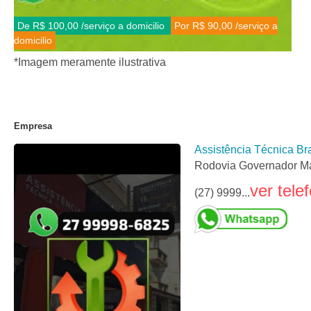
De R$ 100,00
/serviço a domicilio
Por R$ 90,00
/serviço a
domicilio
*Imagem meramente ilustrativa
Empresa
Assistência Técnica B
Rodovia Governador Má
ver tele
(27) 9999...