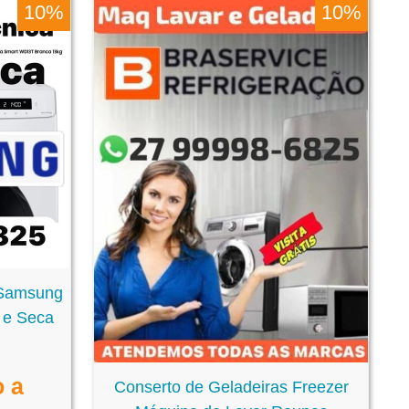
10%
10%
 Samsung
 e Seca
o a
Conserto de Geladeiras Freezer