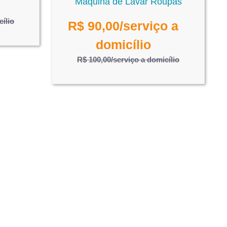
Máquina de Lavar Roupas
cílio
R$
90,00
/serviço a
domicílio
R$ 100,00
/serviço a domicílio