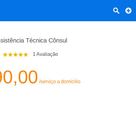
sistência Técnica Cônsul
1
Avaliação
90,00
/serviço a domicilio