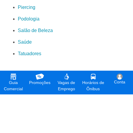
Piercing
Podologia
Salão de Beleza
Saúde
Tatuadores
Conta
Guia
Promoções
Vagas de
Horários de
Comercial
Emprego
Ônibus
O Guia Serra Sede é o aplicativo que todo morador dos
seguintes bairros precisa ter em seu celular: Belvedere,
Caçaroca, Cidade Nova da Serra, Colina da Serra,
Divinópolis, Fazenda Cascata, Jardim Bela Vista, Jardim
Guanabara, Jardim Primavera, Jardim da Serra, Maria Niobe,
Nossa Senhora da Conceição, Palmeiras, Residencial Centro