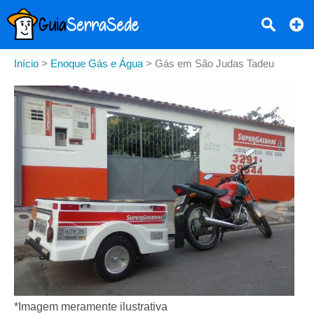
Início
>
Enoque Gás e Água
>
Gás em São Judas Tadeu
*Imagem meramente ilustrativa