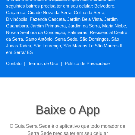
seguintes bairros precisa ter em seu celular: Belvedere,
Caçaroca, Cidade Nova da Serra, Colina da Serra,
Divinópolis, Fazenda Cascata, Jardim Bela Vista, Jardim
Guanabara, Jardim Primavera, Jardim da Serra, Maria Niobe,
Nossa Senhora da Conceição, Palmeiras, Residencial Centro
da Serra, Santo Antônio, Serra Sede, São Domingos, São
Judas Tadeu, São Lourenço, São Marcos I e São Marcos II
em Serra/ ES
Contato
|
Termos de Uso
|
Política de Privacidade
Baixe o App
O Guia Serra Sede é o aplicativo que todo morador de
Serra Sede precisa ter em seu celular