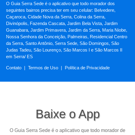
O Guia Serra Sede é o aplicativo que todo morador dos
seguintes bairros precisa ter em seu celular: Belvedere,
Caçaroca, Cidade Nova da Serra, Colina da Serra,
Divinópolis, Fazenda Cascata, Jardim Bela Vista, Jardim
Guanabara, Jardim Primavera, Jardim da Serra, Maria Niobe,
Nossa Senhora da Conceição, Palmeiras, Residencial Centro
da Serra, Santo Antônio, Serra Sede, São Domingos, São
Judas Tadeu, São Lourenço, São Marcos I e São Marcos II
em Serra/ ES
Contato
|
Termos de Uso
|
Política de Privacidade
Baixe o App
O Guia Serra Sede é o aplicativo que todo morador de