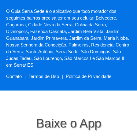
O Guia Serra Sede é o aplicativo que todo morador dos
seguintes bairros precisa ter em seu celular: Belvedere,
Caçaroca, Cidade Nova da Serra, Colina da Serra,
Divinópolis, Fazenda Cascata, Jardim Bela Vista, Jardim
Guanabara, Jardim Primavera, Jardim da Serra, Maria Niobe,
Nossa Senhora da Conceição, Palmeiras, Residencial Centro
da Serra, Santo Antônio, Serra Sede, São Domingos, São
Judas Tadeu, São Lourenço, São Marcos I e São Marcos II
em Serra/ ES
Contato
|
Termos de Uso
|
Política de Privacidade
Baixe o App