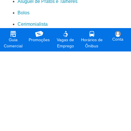
Aluguel de Pratos e Talheres
Bolos
Cerimonialista
Churrasqueiros
Conta
Guia
Promoções
Vagas de
Horários de
Comercial
Emprego
Ônibus
Decoração de Festas
Descartáveis
Doces
Embalagens
Espaço para Eventos
Festas e Eventos
Garçons
Marmitex