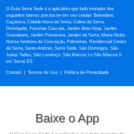
O Guia Serra Sede é o aplicativo que todo morador dos
seguintes bairros precisa ter em seu celular: Belvedere,
Caçaroca, Cidade Nova da Serra, Colina da Serra,
Divinópolis, Fazenda Cascata, Jardim Bela Vista, Jardim
Guanabara, Jardim Primavera, Jardim da Serra, Maria Niobe,
Nossa Senhora da Conceição, Palmeiras, Residencial Centro
da Serra, Santo Antônio, Serra Sede, São Domingos, São
Judas Tadeu, São Lourenço, São Marcos I e São Marcos II
em Serra/ ES
Contato
|
Termos de Uso
|
Política de Privacidade
Baixe o App