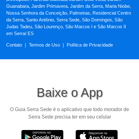
Guanabara, Jardim Primavera, Jardim da Serra, Maria Niobe,
Nossa Senhora da Conceição, Palmeiras, Residencial Centro
da Serra, Santo Antônio, Serra Sede, São Domingos, São
Judas Tadeu, São Lourenço, São Marcos I e São Marcos II
em Serra/ ES
Contato
|
Termos de Uso
|
Política de Privacidade
Baixe o App
O Guia Serra Sede é o aplicativo que todo morador de
Serra Sede precisa ter em seu celular