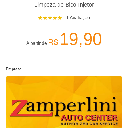
Limpeza de Bico Injetor
1
Avaliação
19,90
R$
A partir de
Empresa