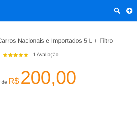
arros Nacionais e Importados 5 L + Filtro
1
Avaliação
200,00
R$
r de