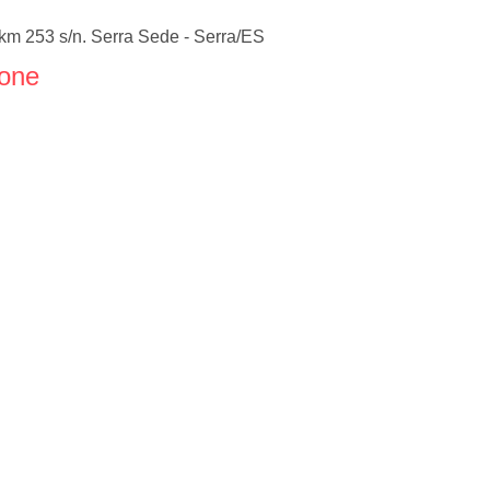
m 253 s/n. Serra Sede - Serra/ES
fone