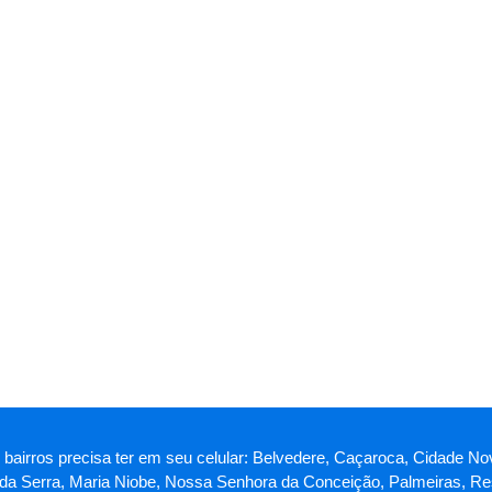
 bairros precisa ter em seu celular: Belvedere, Caçaroca, Cidade No
da Serra, Maria Niobe, Nossa Senhora da Conceição, Palmeiras, Res